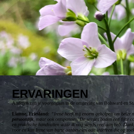
ERVARINGEN
Anderen zijn je voorgegaan in de omgeving van Bolsward en St
Lianne, Friesland:
"
Irene heeft mij enorm geholpen om beter 
persoonlijk
, maar ook ontspannen. De sessies boden een fijne 
en praktische handvatten waar ik nog steeds veel aan heb. Dankz
voor en kan Irene van harte aanbevelen aan iedereen die op zoe