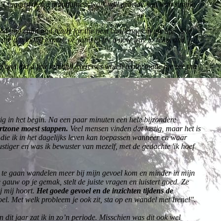
en I suggest that a mindfulness walk will provide you with simple
shed and calm and ready for the next challenges in my life. She
are a mindful expert, or want to try a new way to relax and
d and did a few mindful exercises which really made me see the
stig in het begin. Na een paar minuten een hele bijzondere
rtzone moest stappen.
Veel mensen vinden dat lastig,
maar het is
 die ik in het dagelijks leven kan toepassen wanneer en waar
stiger en was ik bewuster van mezelf, met de gedachte 'ik hoef
or te gaan wandelen meer bij mijn gevoel kom en minder in mijn
auw op je gemak, stelt de juiste vragen en luistert goed. Ze
j mij hoort.
Het goede gevoel en de inzichten tijdens de
el. Met welk probleem je ook zit, sta op en wandel met Irene!".
n dit jaar zat ik in zo’n periode. Misschien was dit ook wel