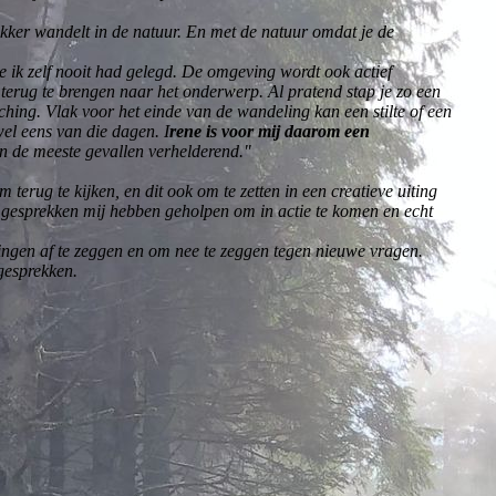
kker wandelt in de natuur. En met de natuur omdat je de
ie ik zelf nooit had gelegd. De omgeving wordt ook actief
k terug te brengen naar het onderwerp. Al pratend stap je zo een
hing. Vlak voor het einde van de wandeling kan een stilte of een
wel eens van die dagen. I
rene is voor mij daarom een
 in de meeste gevallen verhelderend."
terug te kijken, en dit ook om te zetten in een creatieve uiting
nze gesprekken mij hebben geholpen om in actie te komen en echt
 dingen af te zeggen en om nee te zeggen tegen nieuwe vragen.
gesprekken.