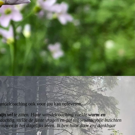
andelcoaching ook voor jou kan opleveren.
mijn vel
te zitten. Haar wandelcoaching voelde
warm en
dachtig, stelde de juiste vragen en gaf mij waardevolle inzichten
trouwen in het dagelijks leven. Ik ben haar daar erg dankbaar