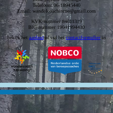
Telefoon: 06-18945440
Email: wandelcoachirene@gmail.com
KVK-nummer 84011319
BIG-nummer 19041994430
bekijk het
aanbod
of vul het
contactformulier
in