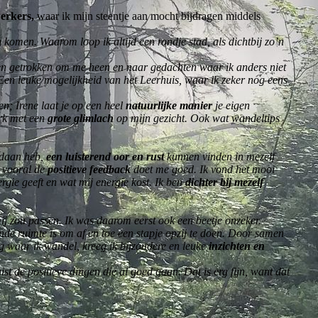
erkers,
waar ik mijn steentje aan mocht bijdragen middels
 komen. Waarom loop ik altijd een rondje stad, als dichtbij zo’n
n getrokken om me heen en naar gedachten waar ik anders niet
 Een leuke mogelijkheid van het Leerhuis, waar ik zeker nog eens
n; Irene laat je op een heel
natuurlijke manier
je eigen
erk met een
grote glimlach
op mijn gezicht. Ook wat wandeltips
gedaan heb,
een luisterend oor en rust
kunnen vinden in mezelf
k vooral de
positieve feedback
doet me goed. Ik vond het mooi
rgie geeft en wat mij energie kost. Ik ben
dichter bij mezelf
mij zou passen. Ik was daarom eerst ook een beetje onzeker.
ende ruimte is om af en toe een stapje opzij te doen. Door samen
ing waar ik wandel, kreeg ik bijzondere en leuke
inzichten en
ist de positieve dingen die al goed gaan. Dat is erg fijn, want dat