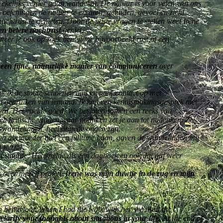
ekelijks verder gaan wandelen. De natuur is voor velen van ons
oefeningen de natuur te ervaren; geluiden, gevoel en zicht.
htrust te genieten. Door de juiste vragen te stellen weet Irene
en betere nachtrust
geniet.
neer je ook op zoek bent naar bijvoorbeeld rust of een
n een fijne, natuurlijke manier van communiceren
over
ok ik de stoute schoenen aan en nam contact op met
kon gebruiken van iemand. Ik had een kennismakingsgesprek met
seerd. Het voelde goed. We besloten samen een reeks van
elt kritische vragen waar nodig en zet je aan tot nadenken. Ze
de wandelingen, heel ongedwongen zijn.
gen als moeder met een fulltime baan, gaven de wandelingen mij
te zijn.
j stuurde. Het voelde als een dagboek en ook dat gaf weer
s over mezelf praten.
Irene was mijn duwtje in de rug en mijn
own behaviour. When I had the walk with her, we used the
clarify your thoughts about situations in your life.
At the end of