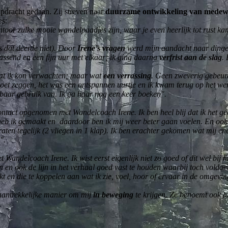
opdracht gedaan. Zij streven naar
duurzame ontwikkeling van medew
es:
ntoor zulke mooie wandelpaadjes zijn, waar je even heerlijk tot rust kan
us dat deerde niet). Door
Irene’s vragen
werd mijn aandacht naar dinge
rrassend en een fijn uur met elkaar; ik ging daarna
verfrist aan de slag
.
wat ik kon verwachten; maar wat
een verrassing
. Geen zweverig gebeure
 moet zeggen, het was een ontspannen uurtje en ik kwam terug op het w
aar gebruik van. Ik ga haar nog een keer boeken".
 contact opgenomen met Wandelcoach Irene. Ik ben heel blij dat ik het 
heb ik gemaakt en daardoor ben ik mij weer beter gaan voelen. En oo
ten tegelijk (2 vliegen in 1 klap). Ik ben erachter gekomen wat mij ene
".
Wandelcoach Irene. Ik wist eerst eigenlijk niet zo goed of dit wel bij 
en en ook de lijn in het verhaal goed vast te houden waarbij toch voldo
akt en die te koppelen aan wat ik zie, voel, hoor of ervaar in de omgev
 aantrekkelijke manier om mij
in beweging
te krijgen. Ze benoemt ook ju