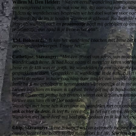
Willem M, Den Helder:
" Na een eerste wandeling kennisgemaa
een rustgevend terrein, zo ook voor mij. Bij aanvang van de wan
Tijdens de wandelsessies bespreken we het doel wat we voor ogen
mij steeds bij de les te houden wanneer ik afdwaal. Na de vijfde 
Irene als wandelcoach en
praatmaatje
heeft mij geholpen op een
praatmaatje, dan raad ik je Irene zeker aan"
.
YM, Bolsward:
"
Ik kan het wandelend coachen met Irene het 
gevoelige onderwerpen. Ervaar het!"
.
Cathelijne, Stavanger:
"
Met een gevoel van stress, van maand
Wandelcoach Irene. Ik had haar naam al meerdere keren voorbij
Irene en de klik was er gelijk. We wandelden op een mooie plek 
gesprekken te doen. Gesprekken al wandelend in de natuur. Het vo
betrekt de natuur in haar coaching door middel van simpele oef
Irene heeft me geholpen te herontdekken wat eigenlijk al in me
nieuwe inzichten en kwam ik tot rust. Irene gaf mij de handvatten
Wat ik als enorm prettig heb ervaren waren ook de samenvatting
nieuwe inzichten en stof tot nadenken.
Wandelen met Irene heb ik ervaren als wandelen met een onbaatzu
stok achter de deur.
Ik leef nu veel meer in het hier en nu. Heb 
Wandelen met Irene heeft mij heel goed gedaan en ik kan het ie
Chip, Stavanger:
"Irene is herself and an extremely focused ind
environment of the beach to find metaphors for life.
She has a pr