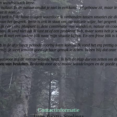
an wandelcoach Irene.
natuur. In de natuur omdat je niet in een kamer of gebouw zit, maar le
ust te komen.
 stelt mij de juiste vragen waardoor ik verbanden tussen situaties zie d
an het gesprek. Irene is ook in staat om, op subtiele wijze, het gespre
jk een extra pluspunt in deze combinatie van wandelen, natuur en coac
an. Ik vind niet dat ik vast zit of een probleem heb, maar soms heb je 
 ik met een andere blik naar mijn situatie kijken. En een frisse blik is
in de afgelopen periode voorbij laten komen. Ik vond het erg prettig om 
prettig, je weet iemand goed op haar gemak te zetten. Ik ben blij dat o
n wat voor mij de meeste waarde heeft. Ik heb de stap durven zetten om
men van besluiten.
Bedankt voor deze mooie wandelingen en de goede 
Contactinformatie
Irene Zijlstra-Stoelinga