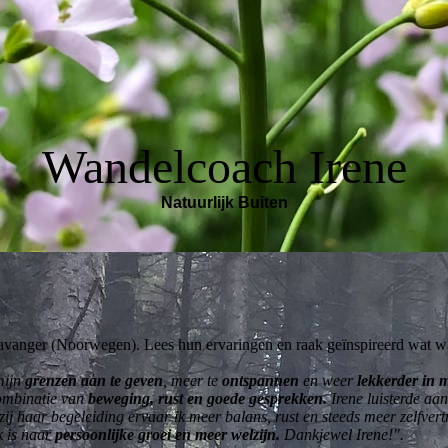
Wandelcoach Irene
Natuurlijk Buiten
avanger (Noorwegen). Lees hun ervaringen en raak geïnspireerd wat w
mijn
grenzen aan te geven
, meer te
ontspannen
en weer
lekkerder in 
combinatie van
beweging, rust en goede gesprekken.
Irene luisterde aan
ij haar begeleiding ervaar ik meer balans, rust en steeds meer zelfver
k is naar
persoonlijke groei en meer welzijn.
Dankjewel Irene!".