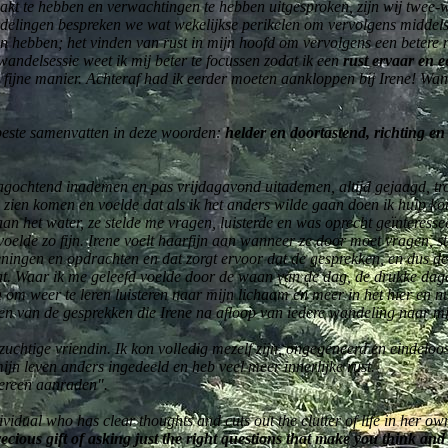
kt te hebben en verwachtingen te hebben uitgesproken, zijn wij twee-w
delingen bespreken we wat wekelijkse perikelen om vervolgens middels 
 hebben; het vinden van rust in mijn hoofd om vervolgens een betere nac
wandelsessie weet ik mij beter te focussen zodat ik een
rust ervaar en e
 fijne manier. Achteraf had ik eerder moeten aankloppen bij Irene! Wan
beste samenvatten in deze woorden:
helder en doortastend, richting e
agochtend inademen en pas vrijdagavond uitademen, altijd gejaagd, tr
 zien komen en voelde dat als ik het anders wilde gaan doen ik hulp 
aan het water, ze stelde me vragen, luisterde en was oprecht geïnteres
elde zo fijn. Irene voelt haarfijn aan wanneer ze door moet vragen, st
eningen en opdrachten en dat zorgt ervoor dat de gesprekken, en dus 
 zat. Waar ik me geleefd voelde door de waan van de dag, de drukke da
 om weer te leren luisteren naar mijn lichaam en meer in het hier en nu 
en van de gesprekken die Irene na afloop van iedere wandeling naar mi
chtige vriendin. Ik kon volledig mezelf zijn, ongegeneerd en eindeloo
mijn leven anders ingedeeld en heb veel meer innerlijke rust.
dereen aanraden".
ividual who has clear thoughts and cuts out the clutter of life in her 
ecious gift of asking just the right questions that make you think and 