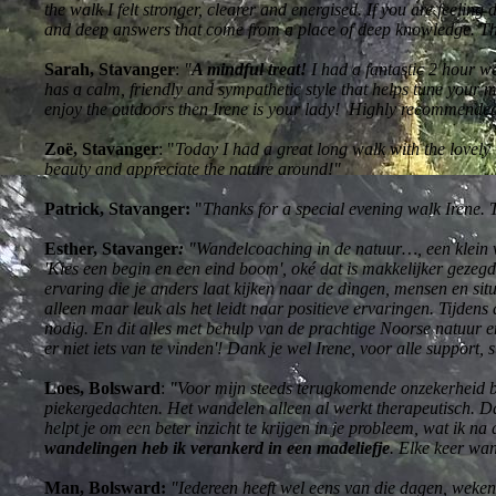
the walk I felt stronger, clearer and energised. If you are feelin
and deep answers that come from a place of deep knowledge. T
Sarah, Stavanger
:
"
A mindful treat!
I had a fantastic 2 hour wa
has a calm, friendly and sympathetic style that helps tune your
enjoy the outdoors then Irene is your lady! Highly recommende
Zoë, Stavanger
: "
Today I had a great long walk with the lovel
beauty and appreciate the nature around!"
Patrick, Stavanger:
"
Thanks for a special evening walk Irene. T
Esther, Stavanger
:
"W
andelcoaching in de natuur…, een klein 
'Kies een begin en een eind boom', oké dat is makkelijker gezeg
ervaring die je anders laat kijken naar de dingen, mensen en sit
alleen maar leuk als het leidt naar positieve ervaringen. Tijden
nodig. En dit alles met behulp van de prachtige Noorse natuur e
er niet iets van te vinden'! Dank je wel Irene, voor alle support,
Loes, Bolsward
:
"Voor mijn steeds terugkomende onzekerheid be
piekergedachten. Het wandelen alleen al werkt therapeutisch. Da
helpt je om een beter inzicht te krijgen in je probleem, wat ik n
wandelingen heb ik verankerd in een madeliefje
. Elke keer wan
Man, Bolsward:
"Iedereen heeft wel eens van die dagen, weken o