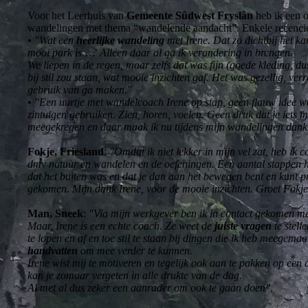
Voor het Leerhuis van
Gemeente Sûdwest Fryslân
heb ik een 
wandelingen met thema “wandelende aandacht”. Enkele recenci
• "Wat een
heerlijke wandeling
met Irene. Dat zo dichtbij het ka
mooi park is…? Alleen daar al ga ik verandering in brengen.
We liepen in de regen, maar zelfs dat was fijn (goede kleding, d
bij stil zou staan, wat mooie inzichten gaf. Het was gezellig, ve
gebruik van ga maken."
•
"Een uurtje met wandelcoach Irene op stap, geen flauw idee 
zintuigen gebruiken. Zien, horen, voelen. Geen druk dat je iets
meegekregen en daar maak ik nu tijdens mijn wandelingen dankb
Fokje, Friesland
:
"Omdat ik niet lekker in mijn vel zat, heb ik
dmv natuur en wandelen en de oefeningen. Een aantal stappen
dat het buiten was en dat je dan aan het bewegen bent en kunt pra
gekomen. Mijn dank Irene, voor de mooie inzichten. Groet Fokje
Man, Sneek
:
"Via mijn werkgever ben ik in contact gekomen met 
Maar, Irene is een echte coach. Ze weet de
juiste vragen
te stell
te lopen en af en toe stil te staan bij dingen die ik heb meegema
handvatten
om mee verder te kunnen.
Irene wist mij te motiveren en tegelijk ook aan te pakken op een
kan je zomaar vergeten in alle drukte van de dag.
Al met al dus zeker een aanrader om ook te gaan doen"
.