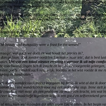
g disconnected from your own intuition or stuck with any life choices, th
hank you Irene, much appreciated!"
lk with Irene in beautiful Norwegian scenery, and left feeling so refre
 mind into the present with kind and gentle encouragement. Whether you 
d".
y Wandelcoach Irene who is amazing at what she does. We walked, talke
he beauty and tranquility were a feast for the senses!"
vraagje, wat gaan we doen en wat houdt het precies in?,
d dan gedaan. '
Kijk zonder oordelen 5 minuten naar iets', dat is best la
uaties.
Het was een totaal nieuwe ervaring waarvoor ik uit mijn comfo
s de coachwandelingen heb ik inzicht en handvatten toegereikt gekregen,
n een goede wandelcoach natuurlijk. Voordat ik het wist voelde ik me ru
 sturing en handvatten".
n ik een wandelcoach traject ingegaan bij Irene. Ik wist al dat ik do
arom was een wandelcoach voor mij een makkelijke stap. Irene stelt je g
a de coaching niet meer als een probleem zie maar een kracht, iets wat bi
neer ik een madeliefje tegenkom krijg ik een goed en zelfverzekerd gevo
f misschien wel maanden dat alles tegen lijkt te zitten. In het begin va