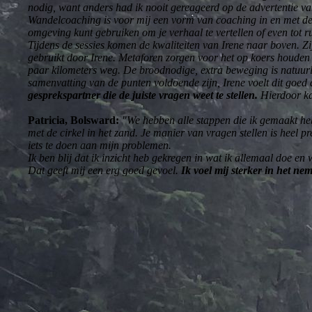
nodig, want anders had ik nooit gereageerd op de advertentie v
Wandelcoaching is voor mij een vorm van coaching in en met de 
omgeving kunt gebruiken om je verhaal te vertellen of even tot r
Tijdens de sessies komen de kwaliteiten van Irene naar boven. Zij
gebruikt door Irene. Metaforen zorgen voor het op koers houden v
paar kilometers weg. De broodnodige, extra beweging is natuurli
samenvatting van de punten voldoende zijn, Irene voelt dit goed a
gesprekspartner die de juiste vragen weet te stellen.
Hierdoor kan
Patricia, Bolsward:
"We hebben alle stappen die ik gemaakt heb 
met de cirkel in het zand. Je manier van vragen stellen is heel 
iets te doen aan mijn problemen.
Ik ben blij dat ik inzicht heb gekregen in wat ik allemaal doe e
Dat geeft mij een erg goed gevoel.
Ik voel mij sterker in het ne