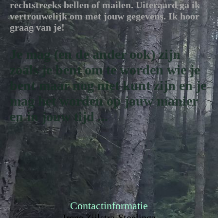
rechtstreeks bellen of mailen. Uiteraard ga ik
vertrouwelijk om met jouw gegevens. Ik hoor
graag van je!
Je mag (en de ander ook) zijn
zoals je bent om te worden wie je
bent maar nog niet kunt zijn en je
mag het worden op jouw manier
en in jouw tijd ...
Contactinformatie
Irene Zijlstra-Stoelinga