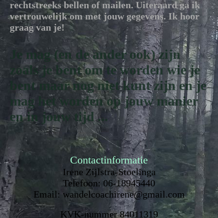
rechtstreeks bellen of mailen. Uiteraard ga ik
vertrouwelijk om met jouw gegevens. Ik hoor
graag van je!
Je mag (en de ander ook) zijn
zoals je bent om te worden wie je
bent maar nog niet kunt zijn en je
mag het worden op jouw manier
en in jouw tijd ...
Contactinformatie
Irene Zijlstra-Stoelinga
Telefoon: 06-18945440
Email: wandelcoachirene@gmail.com
KVK-nummer 84011319